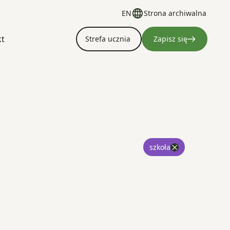
EN
Strona archiwalna
kt
Strefa ucznia
Zapisz się
szkoła