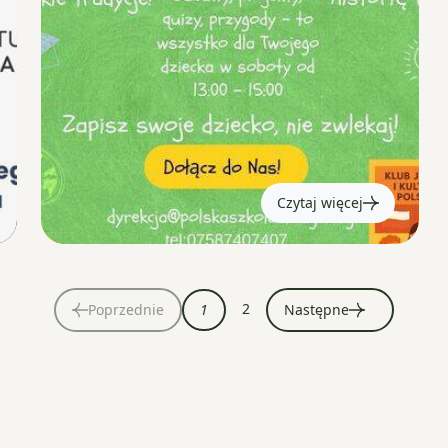
Czytaj więcej
2
Poprzednie
1
Następne