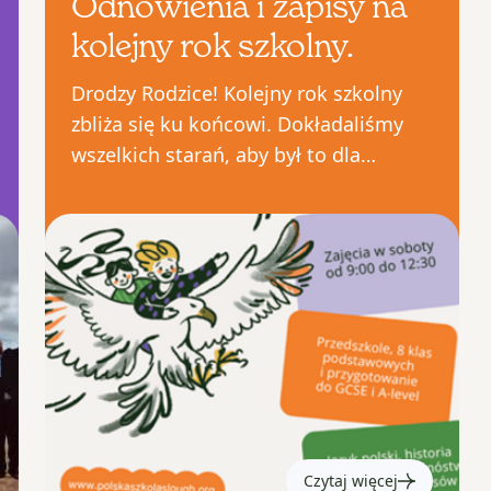
Odnowienia i zapisy na
kolejny rok szkolny.
Drodzy Rodzice! Kolejny rok szkolny
zbliża się ku końcowi. Dokładaliśmy
wszelkich starań, aby był to dla
Państwa dzieci czas pełen radości,
wrażeń i – przede wszystkim – nauki i
uśmiechu.
Czytaj więcej