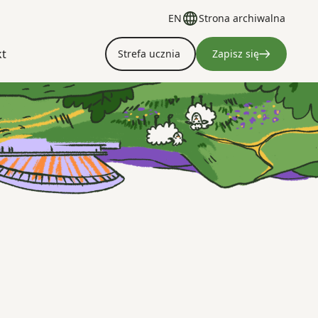
EN
Strona archiwalna
kt
Strefa ucznia
Zapisz się