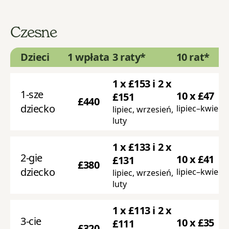
Czesne
Dzieci
1 wpłata
3 raty*
10 rat*
1 x £153 i 2 x
1-sze
10 x £47
£151
£4
4
0
dziecko
lipiec–kwieci
lipiec, wrzesień,
luty
1 x £133 i 2 x
2-gie
10 x £41
£131
£380
dziecko
lipiec–kwieci
lipiec, wrzesień,
luty
1 x £113 i 2 x
3-cie
10 x £35
£111
£320