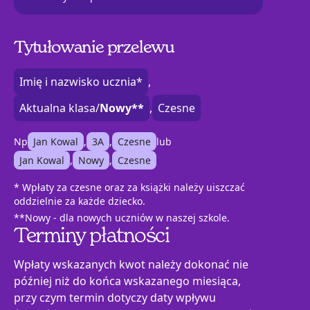
Tytułowanie przelewu
Imię i nazwisko ucznia*
,
Aktualna klasa/
Nowy**
,
Czesne
Np
Jan Kowal
,
3A
,
Czesne
lub
Jan Kowal
,
Nowy
,
Czesne
* Wpłaty za czesne oraz za książki należy uiszczać
oddzielnie za każde dziecko.
**Nowy - dla nowych uczniów w naszej szkole.
Terminy płatności
Wpłaty wskazanych kwot należy dokonać nie
później niż do końca wskazanego miesiąca,
przy czym termin dotyczy daty wpływu