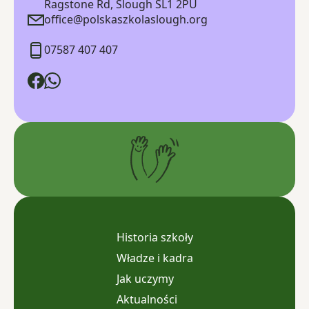
Ragstone Rd, Slough SL1 2PU
office@polskaszkolaslough.org
07587 407 407
Historia szkoły
Władze i kadra
Jak uczymy
Aktualności