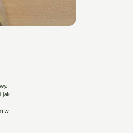
e
awy.
i jak
em w