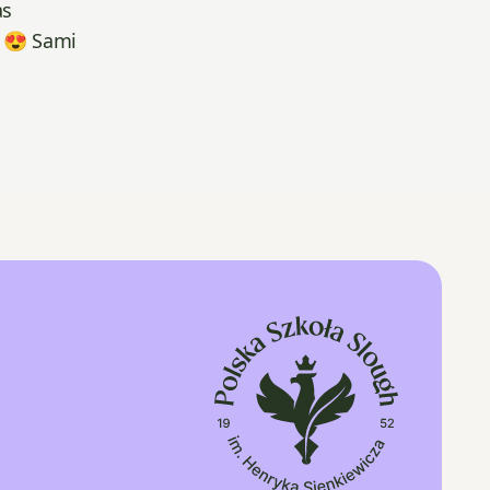
as
 😍 Sami