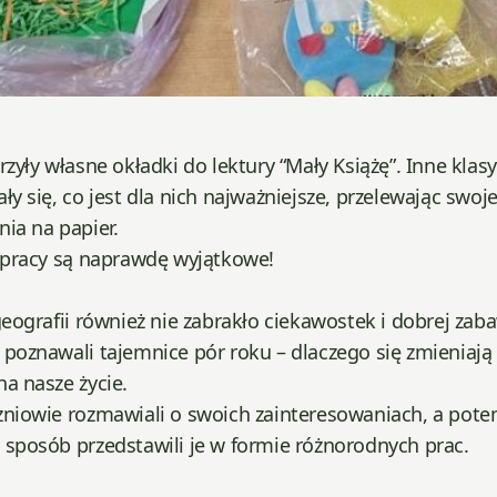
rzyły własne okładki do lektury “Mały Książę”. Inne klasy
ły się, co jest dla nich najważniejsze, przelewając swoj
ia na papier.
h pracy są naprawdę wyjątkowe!
geografii również nie zabrakło ciekawostek i dobrej zab
poznawali tajemnice pór roku – dlaczego się zmieniają 
a nasze życie.
zniowie rozmawiali o swoich zainteresowaniach, a pot
 sposób przedstawili je w formie różnorodnych prac.