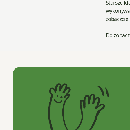
Starsze k
wykonywan
zobaczcie
Do zobacz