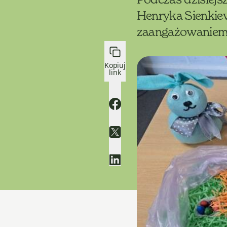
Henryka Sienkiew
zaangażowaniem
Kopiuj
link