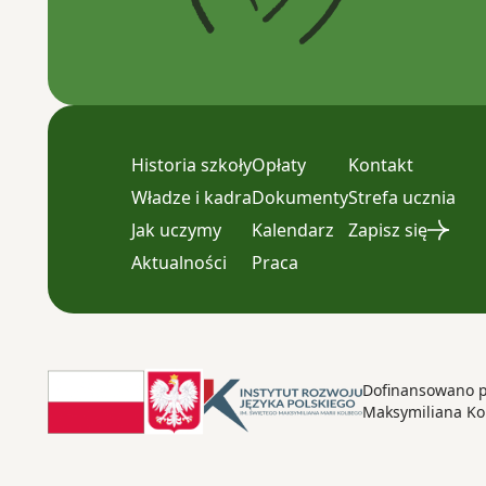
Historia szkoły
Opłaty
Kontakt
Władze i kadra
Dokumenty
Strefa ucznia
Jak uczymy
Kalendarz
Zapisz się
Aktualności
Praca
Dofinansowano pr
Maksymiliana Kol