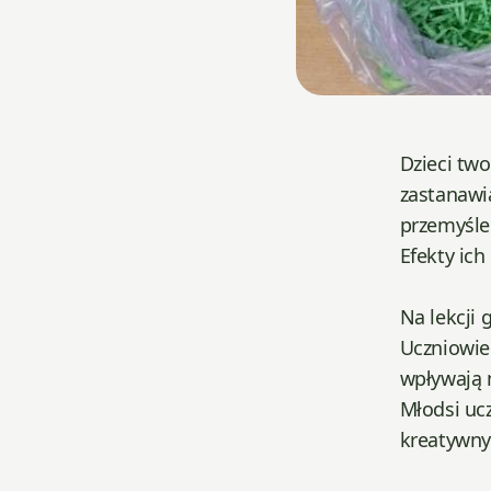
Dzieci two
zastanawia
przemyślen
Efekty ic
Na lekcji 
Uczniowie 
wpływają n
Młodsi uc
kreatywny