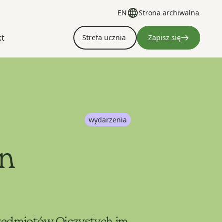
EN
Strona archiwalna
kt
Strefa ucznia
Zapisz się
wydarzenia
en
rzedmiotów Ojczystych im.