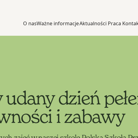
O nas
Ważne informacje
Aktualności
Praca
Konta
y udany dzień peł
wności i zabawy
zych zajęć w naszej szkole Polska Szkoła P